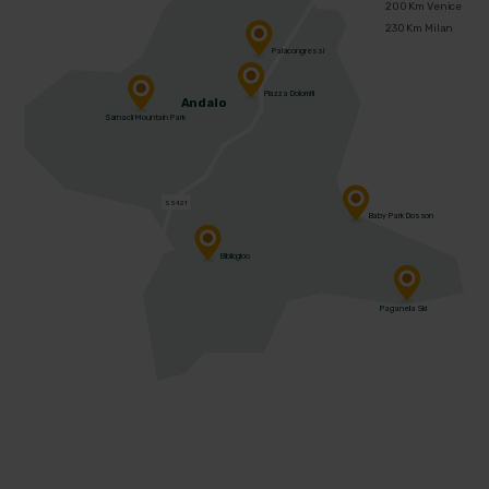
200 Km Venice
230 Km Milan
Palacongressi
Piazza Dolomiti
Andalo
Sarnacli Mountain Park
SS421
Baby Park Dosson
Bibliogloo
Paganella Ski