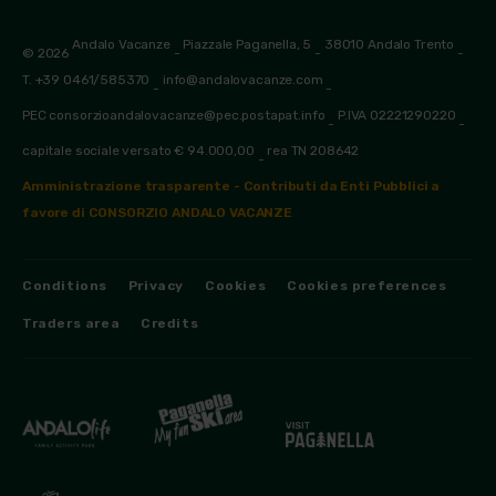
Andalo Vacanze
Piazzale Paganella, 5
38010 Andalo Trento
© 2026
-
-
-
T. +39 0461/585370
info@andalovacanze.com
-
-
PEC consorzioandalovacanze@pec.postapat.info
P.IVA 02221290220
-
-
capitale sociale versato € 94.000,00
rea TN 208642
-
Amministrazione trasparente - Contributi da Enti Pubblici a
favore di CONSORZIO ANDALO VACANZE
Conditions
Privacy
Cookies
Cookies preferences
Traders area
Credits