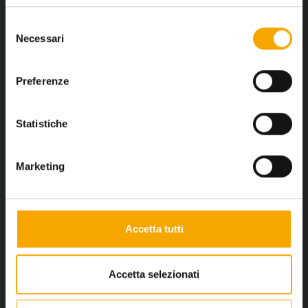
CIMA PAGANELLA VISTA SUL
Selezione
LAGO DI GARDA
Necessari
del
consenso
Preferenze
Statistiche
Marketing
Accetta tutti
Accetta selezionati