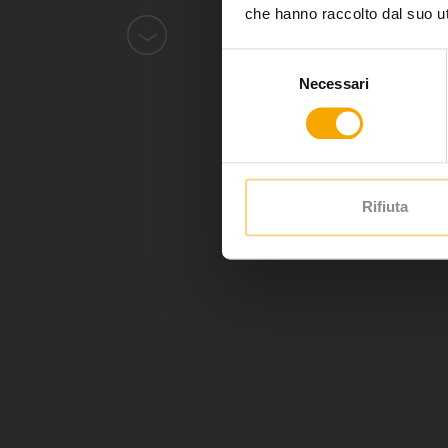
che hanno raccolto dal suo uti
Selezione
Necessari
del
consenso
Rifiuta