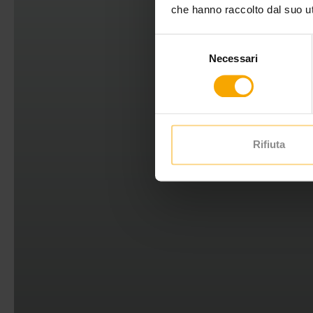
che hanno raccolto dal suo uti
Selezione
Necessari
del
consenso
Rifiuta