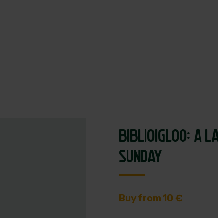
What to do
Where to stay
Offers
Andalo Today
BIBLIOIGLOO: A L
SUNDAY
Buy from 10 €