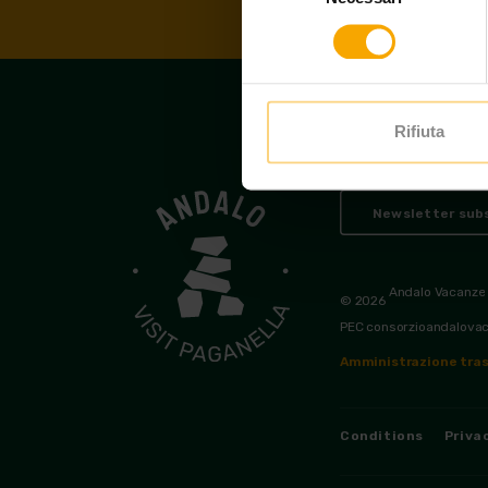
consenso
Rifiuta
Newsletter subs
Andalo Vacanze
© 2026
PEC consorzioandalova
Amministrazione tras
Conditions
Priva