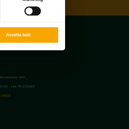
Accetta tutti
alovacanze.com
-
00,00
rea TN 208642
-
ACANZE