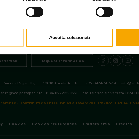
Accetta selezionati
cription
Request information
Piazzale Paganella, 5
38010 Andalo Trento
T. +39 0461/585370
info@and
-
-
-
-
canze@pec.postapat.info
P.IVA 02221290220
capitale sociale versato € 94.0
-
-
parente - Contributi da Enti Pubblici a favore di CONSORZIO ANDALO V
cy
Cookies
Cookies preferences
Traders area
Credits