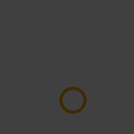
What to do
Where to stay
Offers
Andalo Today