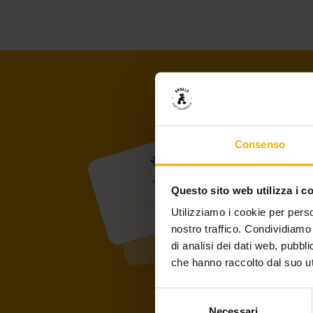
Consenso
Questo sito web utilizza i c
Utilizziamo i cookie per perso
nostro traffico. Condividiamo 
di analisi dei dati web, pubbl
che hanno raccolto dal suo uti
Selezione
Necessari
del