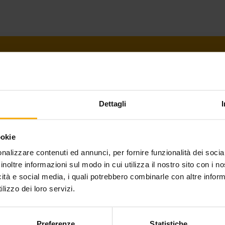
PAGANELLA GUEST CARD
Dettagli
The Dolomiti Paganella Guest Card gives holders 
ookie
whole of the Paganella area, in Andalo, Molveno and
nalizzare contenuti ed annunci, per fornire funzionalità dei socia
inoltre informazioni sul modo in cui utilizza il nostro sito con i 
icità e social media, i quali potrebbero combinarle con altre inform
Get the card
lizzo dei loro servizi.
Preferenze
Statistiche