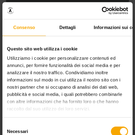
Storia e cultura
ANDALO - STORIA E CURIOSITÀ:
IL MASO FOVO
Consenso
Dettagli
Informazioni sui co
Il Maso Fovo ha sempre avuto una valenza molto
significativa, costituendo il primo punto di ritrovo per le
Questo sito web utilizza i cookie
riunioni popolari del paese
Utilizziamo i cookie per personalizzare contenuti ed
annunci, per fornire funzionalità dei social media e per
analizzare il nostro traffico. Condividiamo inoltre
informazioni sul modo in cui utilizza il nostro sito con i
nostri partner che si occupano di analisi dei dati web,
pubblicità e social media, i quali potrebbero combinarle
con altre informazioni che ha fornito loro o che hanno
raccolto dal suo utilizzo dei loro servizi.
Selezione
Necessari
del