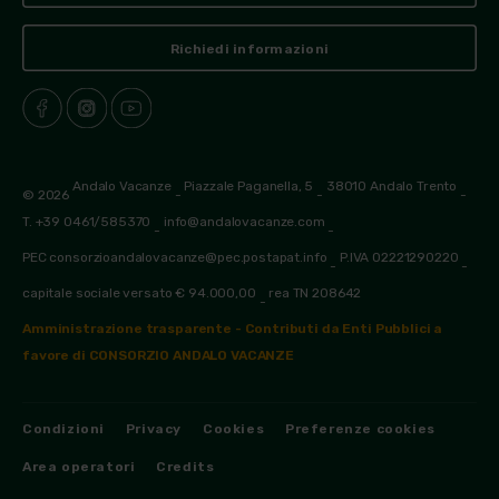
Richiedi informazioni
Andalo Vacanze
Piazzale Paganella, 5
38010 Andalo Trento
© 2026
-
-
-
T. +39 0461/585370
info@andalovacanze.com
-
-
PEC consorzioandalovacanze@pec.postapat.info
P.IVA 02221290220
-
-
capitale sociale versato € 94.000,00
rea TN 208642
-
Amministrazione trasparente - Contributi da Enti Pubblici a
favore di CONSORZIO ANDALO VACANZE
Condizioni
Privacy
Cookies
Preferenze cookies
Area operatori
Credits