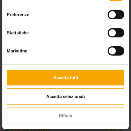
consenso
Preferenze
Statistiche
Marketing
Outdoor
Accetta tutti
LE PASSEGGIATE AD ANDALO E DINTORNI
I percorsi più belli tra boschi, rifugi, laghi e panorami sulle
Accetta selezionati
Dolomiti di Brenta
Rifiuta