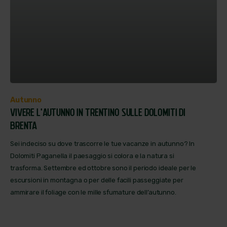
Autunno
VIVERE L’AUTUNNO IN TRENTINO SULLE DOLOMITI DI
BRENTA
Sei indeciso su dove trascorre le tue vacanze in autunno? In
Dolomiti Paganella il paesaggio si colora e la natura si
trasforma. Settembre ed ottobre sono il periodo ideale per le
escursioni in montagna o per delle facili passeggiate per
ammirare il foliage con le mille sfumature dell’autunno.