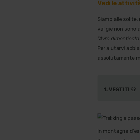
Vedi le attivi
Siamo alle solite
valigie non sono 
"Avrò dimenticato 
Per aiutarvi abbi
assolutamente ma
1. VESTITI 👕
In montagna d'est