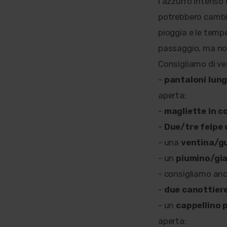
l'azzurro intenso 
potrebbero cambiar
pioggia e le tempe
passaggio, ma non
Consigliamo di ves
-
pantaloni lung
aperta;
-
magliette in c
-
Due/tre felpe 
- una
ventina/gu
- un
piumino/gi
- consigliamo an
-
due canottier
- un
cappellino p
aperta;