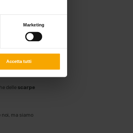
i scarpe, ma
Marketing
escursioni e
Accetta tutti
he delle
scarpe
 noi, ma siamo