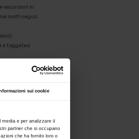
le escursioni in
nei molti negozi
lare);
i e taggateci
lche cerotto e
ad Andalo c'è una
Informazioni sui cookie
l media e per analizzare il
nostri partner che si occupano
azioni che ha fornito loro o