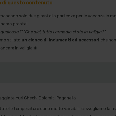
tà di questo contenuto
, mancano solo due giorni alla partenza per le vacanze in m
ancora pronte!
qualcosa?" "Che dici, tutto l'armadio ci sta in valigia?"
amo stilato
un elenco di indumenti ed accessori
che non
ncare in valigia:🧳
ate le temperature sono molto variabili: ci svegliamo la 