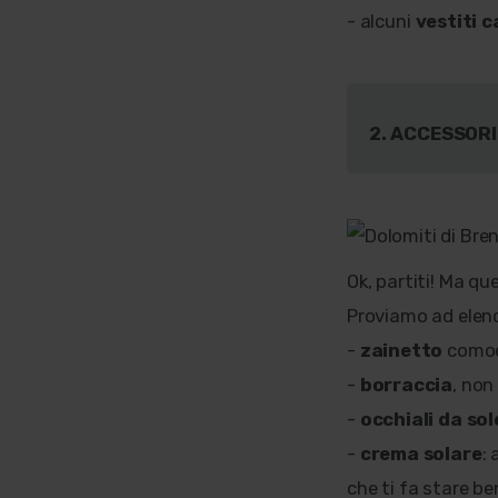
- alcuni
vestiti c
2. ACCESSORI
Ok, partiti! Ma q
Proviamo ad elenc
-
zainetto
comodo
-
borraccia
, non
-
occhiali da sol
-
crema solare
:
che ti fa stare b