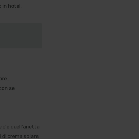
 in hotel.
re..
con se:
c'è quell'arietta
 di crema solare;