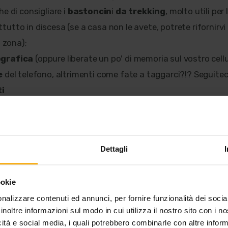
e di consigliare i
bastoncin
i
da trekking
, molto utili per 
utto in discesa (se a casa non le avete, potrete rifornirvi 
a zona);
grafica
(oppure liberate un po' di memoria sul vostro cellu
e
del telefono, altrimenti come fate a taggarci?!? Seguitec
ti
corso
con sicuramente alcune salviette disinfettanti e qua
 generici se dovessero servire (ma non vi preoccupate, qui 
acia!).
Dettagli
ookie
nalizzare contenuti ed annunci, per fornire funzionalità dei socia
inoltre informazioni sul modo in cui utilizza il nostro sito con i 
icità e social media, i quali potrebbero combinarle con altre inform