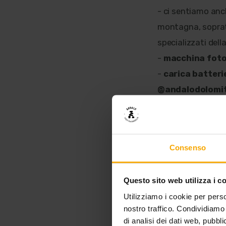
- ci sentiamo anch
montagna, sopratt
specializzati dell
-
macchina foto
-
carica batteri
@andalodolomi
-
kit primo soc
alcuni medicinali
fornitissima farm
Consenso
Questo sito web utilizza i c
Utilizziamo i cookie per perso
3. SCARPE 🥾
nostro traffico. Condividiamo 
di analisi dei dati web, pubbl