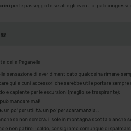
arini
per le passeggiate serali e gli eventi al palacongressi o
 🎒
uella sensazione di aver dimenticato qualcosina rimane semp
are qui alcuni accessori che sarebbe utile portare sempre 
 e capiente per le escursioni (meglio se traspirante);
 può mancare mai!
e
, un po' per utilità, un po' per scaramanzia...
 anche se non sembra, il sole in montagna scotta e anche se 
ene e non patire il caldo, consigliamo comunque di spalmarsi