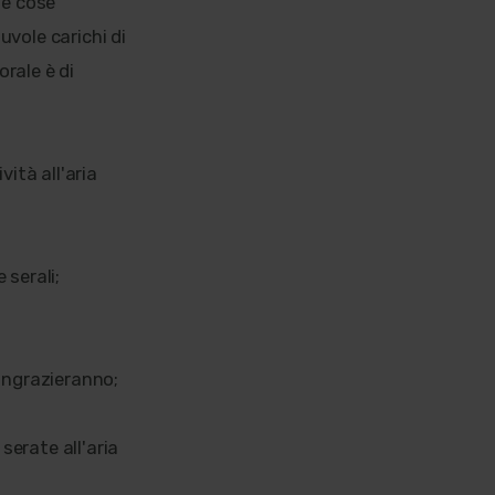
le cose
uvole carichi di
orale è di
vità all'aria
 serali;
 ringrazieranno;
 serate all'aria