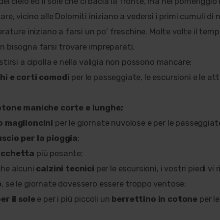
del cielo ed il sole che ci bacia la fronte, ma nel pomeriggio 
e, vicino alle Dolomiti iniziano a vedersi i primi cumuli di n
rature iniziano a farsi un po' freschine. Molte volte il temp
 bisogna farsi trovare impreparati.
tirsi a cipolla e nella valigia non possono mancare:
hi e corti comodi
per le passeggiate, le escursioni e le atti
otone maniche corte e lunghe;
o maglioncini
per le giornate nuvolose e per le passeggiate
scio per la pioggia
;
acchetta
più pesante;
che alcuni
calzini tecnici
per le escursioni, i vostri piedi vi
e
, se le giornate dovessero essere troppo ventose;
er il sole
e per i più piccoli un
berrettino in cotone
per le