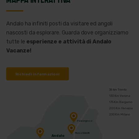
Andalo ha infiniti posti da visitare ed angoli
nascosti da esplorare. Guarda dove organizziamo
tutte le
esperienze e attività di Andalo
Vacanze!
Richiedi informazioni
36 km Trento
130 Km Verona
175 Km Bergamo
200 Km Venezia
230 Km Milano
Palacongressi
Piazza Dolomiti
Andalo