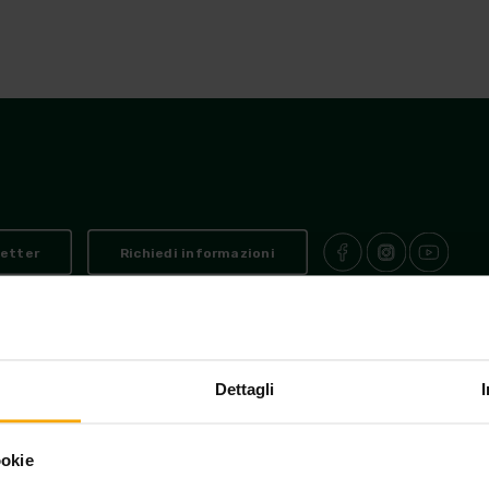
Cosa fare
Dove dormire
Offerte
Andalo oggi
letter
Richiedi informazioni
Piazzale Paganella, 5
38010 Andalo Trento
T. +39 0461/585370
info@and
-
-
-
-
canze@pec.postapat.info
P.IVA 02221290220
capitale sociale versato € 94.0
-
-
Dettagli
parente - Contributi da Enti Pubblici a favore di CONSORZIO ANDALO V
ookie
y
Cookies
Preferenze cookies
Area operatori
Credits