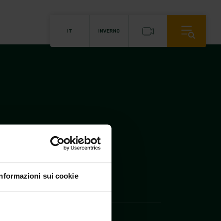
IT
INVERNO
alovacanze.com
-
00,00
rea TN 208642
-
Informazioni sui cookie
ACANZE