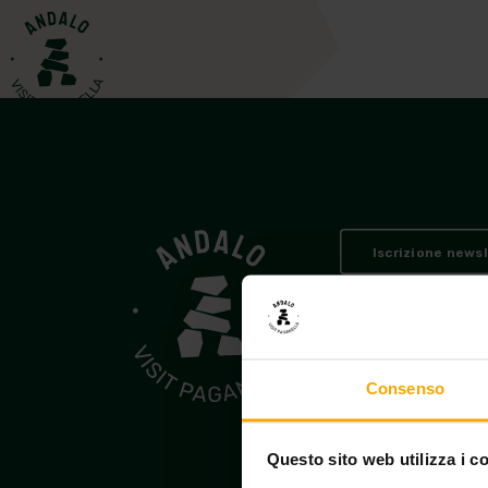
Iscrizione news
Andalo Vacanze
© 2026
PEC consorzioandalova
Consenso
Amministrazione tras
Questo sito web utilizza i c
Condizioni
Privac