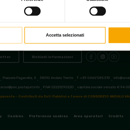
Accetta selezionati
letter
Richiedi informazioni
Piazzale Paganella, 5
38010 Andalo Trento
T. +39 0461/585370
info@and
-
-
-
-
canze@pec.postapat.info
P.IVA 02221290220
capitale sociale versato € 94.0
-
-
parente - Contributi da Enti Pubblici a favore di CONSORZIO ANDALO V
y
Cookies
Preferenze cookies
Area operatori
Credits