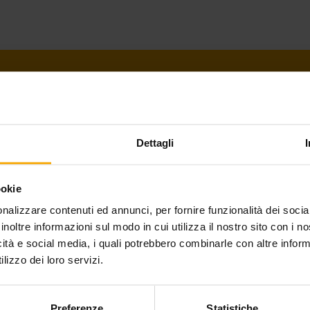
PAGANELLA GUEST CARD
Dettagli
Lo sapevi che la Paganella Guest Card ha sostituit
ookie
differenza è il nome, le modalità di utilizzo sono le
nalizzare contenuti ed annunci, per fornire funzionalità dei socia
inoltre informazioni sul modo in cui utilizza il nostro sito con i 
icità e social media, i quali potrebbero combinarle con altre inform
Ottieni la card
lizzo dei loro servizi.
Preferenze
Statistiche