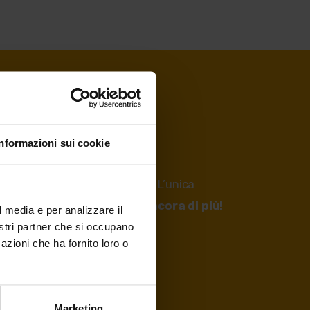
Informazioni sui cookie
o l’Andalo Card?
Niente paura! L’unica
 stesse ed
i vantaggi sono ancora di più!
l media e per analizzare il
nostri partner che si occupano
azioni che ha fornito loro o
Marketing