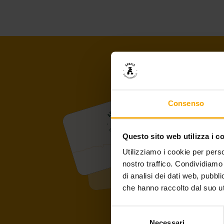
Consenso
Questo sito web utilizza i c
Utilizziamo i cookie per perso
nostro traffico. Condividiamo 
di analisi dei dati web, pubbl
che hanno raccolto dal suo uti
Selezione
Necessari
del