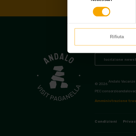
consenso
Rifiuta
Iscrizione news
Andalo Vacanze
© 2026
PEC consorzioandalova
Amministrazione tras
Condizioni
Privac