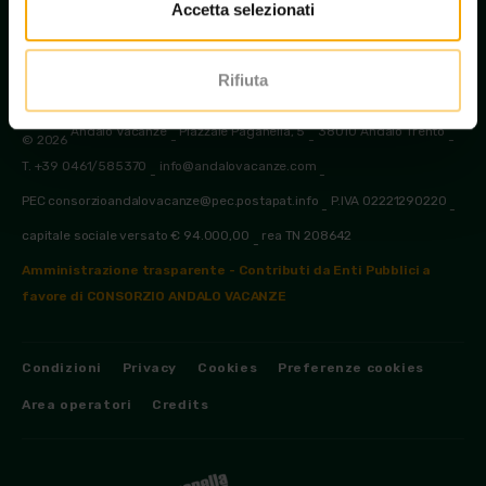
Accetta selezionati
Rifiuta
Andalo Vacanze
Piazzale Paganella, 5
38010 Andalo Trento
© 2026
-
-
-
T. +39 0461/585370
info@andalovacanze.com
-
-
PEC consorzioandalovacanze@pec.postapat.info
P.IVA 02221290220
-
-
capitale sociale versato € 94.000,00
rea TN 208642
-
Amministrazione trasparente - Contributi da Enti Pubblici a
favore di CONSORZIO ANDALO VACANZE
Condizioni
Privacy
Cookies
Preferenze cookies
Area operatori
Credits