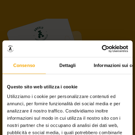
Consenso
Dettagli
Informazioni sui co
PAGANELLA GUEST CARD
Questo sito web utilizza i cookie
Utilizziamo i cookie per personalizzare contenuti ed
Lo sapevi che la Paganella Guest Card ha sostituito l’Andalo
annunci, per fornire funzionalità dei social media e per
Card?
Niente paura! L’unica differenza è il nome, le modalità
analizzare il nostro traffico. Condividiamo inoltre
di utilizzo sono le stesse ed
i vantaggi sono ancora di
informazioni sul modo in cui utilizza il nostro sito con i
più!
nostri partner che si occupano di analisi dei dati web,
pubblicità e social media, i quali potrebbero combinarle