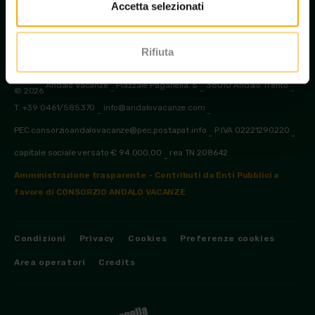
Accetta selezionati
Rifiuta
Andalo Vacanze
Piazzale Paganella, 5
38010 Andalo Trento
© 2026
-
-
-
T. +39 0461/585370
info@andalovacanze.com
-
-
PEC consorzioandalovacanze@pec.postapat.info
P.IVA 02221290220
-
-
capitale sociale versato € 94.000,00
rea TN 208642
-
Amministrazione trasparente - Contributi da Enti Pubblici a
favore di CONSORZIO ANDALO VACANZE
Condizioni
Privacy
Cookies
Preferenze cookies
Area operatori
Credits