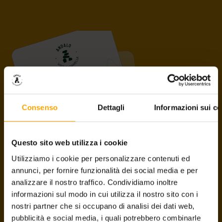
Consenso
Dettagli
Informazioni sui co
PAGANELLA GUEST CARD
Questo sito web utilizza i cookie
Utilizziamo i cookie per personalizzare contenuti ed
Lo sapevi che la Paganella Guest Card ha sostituito l’Andalo
annunci, per fornire funzionalità dei social media e per
Card?
Niente paura! L’unica differenza è il nome, le modalità
analizzare il nostro traffico. Condividiamo inoltre
di utilizzo sono le stesse ed
i vantaggi sono ancora di
informazioni sul modo in cui utilizza il nostro sito con i
più!
nostri partner che si occupano di analisi dei dati web,
pubblicità e social media, i quali potrebbero combinarle