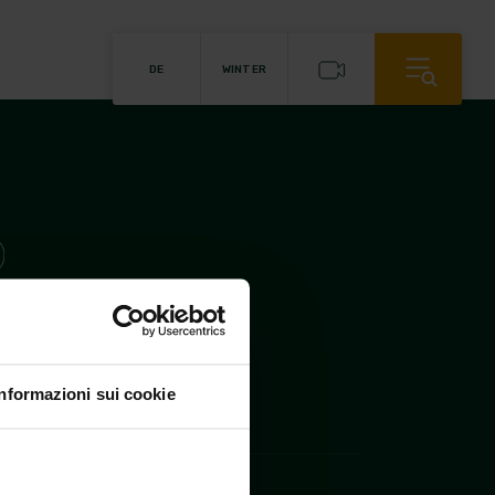
ute
DE
WINTER
alovacanze.com
-
00,00
rea TN 208642
-
Informazioni sui cookie
ACANZE