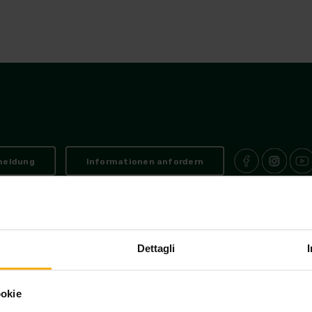
tivitäten
Übernachtung
Urlaubsangebote
Andalo He
meldung
Informationen anfordern
Piazzale Paganella, 5
38010 Andalo Trento
T. +39 0461/585370
info@and
-
-
-
-
canze@pec.postapat.info
P.IVA 02221290220
capitale sociale versato € 94.0
-
-
Dettagli
parente - Contributi da Enti Pubblici a favore di CONSORZIO ANDALO V
ookie
vacy
Cookies
Cookie-Einstellungen
Traders area
Credits