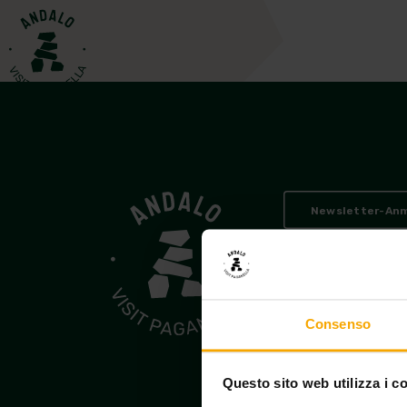
Ak
Newsletter-An
Andalo Vacanze
© 2026
PEC consorzioandalova
Consenso
Amministrazione tras
Questo sito web utilizza i c
Bedingungen
Pri