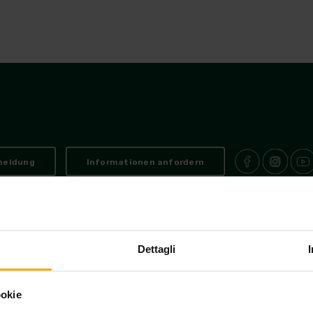
tivitäten
Übernachtung
Urlaubsangebote
Andalo He
meldung
Informationen anfordern
Piazzale Paganella, 5
38010 Andalo Trento
T. +39 0461/585370
info@and
-
-
-
-
canze@pec.postapat.info
P.IVA 02221290220
capitale sociale versato € 94.0
-
-
Dettagli
parente - Contributi da Enti Pubblici a favore di CONSORZIO ANDALO V
ookie
vacy
Cookies
Cookie-Einstellungen
Traders area
Credits