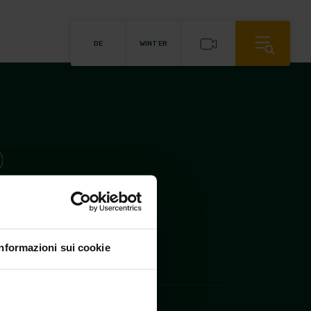
ute
DE
WINTER
alovacanze.com
-
00,00
rea TN 208642
-
Informazioni sui cookie
ACANZE