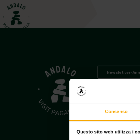
Ak
Newsletter-An
Andalo Vacanze
© 2026
PEC consorzioandalova
Consenso
Amministrazione tras
Questo sito web utilizza i c
Bedingungen
Pri