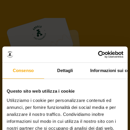
Consenso
Dettagli
Informazioni sui co
PAGANELLA GUEST CARD
Questo sito web utilizza i cookie
Die Servicekarte bietet Ihnen zahlreiche
Utilizziamo i cookie per personalizzare contenuti ed
Ermäßigungen und Vorteile
auf der gesamten Paganella-
annunci, per fornire funzionalità dei social media e per
Hochebene, in Andalo, Molveno und Fai della Paganella. Alle
analizzare il nostro traffico. Condividiamo inoltre
die in den Hotels, Ferienwohnungen und Appartements
informazioni sul modo in cui utilizza il nostro sito con i
übernachten, die dem Konsortium Andalo Vacanze
nostri partner che si occupano di analisi dei dati web,