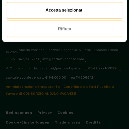
Accetta selezionati
Informationen anfordern
Rifiuta
Andalo Vacanze
Piazzale Paganella, 5
38010 Andalo Trento
© 2026
-
-
-
T. +39 0461/585370
info@andalovacanze.com
-
-
PEC consorzioandalovacanze@pec.postapat.info
P.IVA 02221290220
-
-
capitale sociale versato € 94.000,00
rea TN 208642
-
Amministrazione trasparente - Contributi da Enti Pubblici a
favore di CONSORZIO ANDALO VACANZE
Bedingungen
Privacy
Cookies
Cookie-Einstellungen
Traders area
Credits