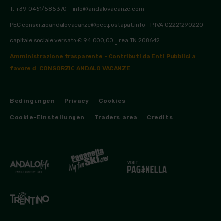
T. +39 0461/585370
info@andalovacanze.com
-
-
PEC consorzioandalovacanze@pec.postapat.info
P.IVA 02221290220
-
-
capitale sociale versato € 94.000,00
rea TN 208642
-
Amministrazione trasparente - Contributi da Enti Pubblici a
favore di CONSORZIO ANDALO VACANZE
Bedingungen
Privacy
Cookies
Cookie-Einstellungen
Traders area
Credits