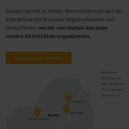
Andalo hat viel zu bieten. Wer möchte kann auf der
interaktiven Karte unsere Region erkunden und
herausfinden,
wo wir von Andalo Vacanze
unsere Aktivitäten organisieren.
Informationen anfordern
36 km Trient
130 Km Verona
175 Km Bergamo
200 Km Venedig
230 Km Milan
Palacongressi
Piazza Dolomiti
Andalo
Sarnacli Mountain Park