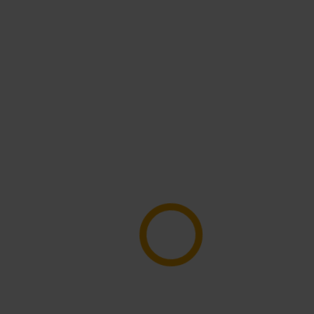
tivitäten
Übernachtung
Urlaubsangebote
Andalo He