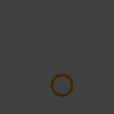
tivitäten
Übernachtung
Urlaubsangebote
Andalo He