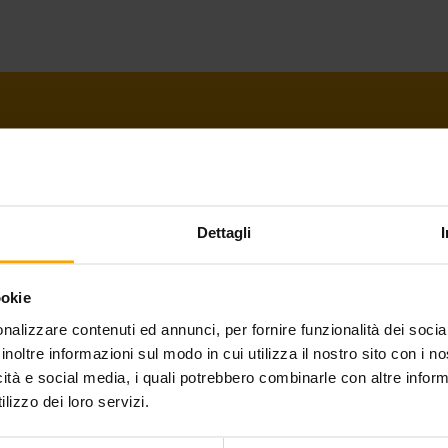
PAGANELLA GUEST CARD
Dettagli
Die Servicekarte bietet Ihnen zahlreiche Ermä
Paganella-Hochebene, in Andalo, Molveno und Fai del
ookie
Ferienwohnungen und Appartements übernachten,
nalizzare contenuti ed annunci, per fornire funzionalità dei socia
inoltre informazioni sul modo in cui utilizza il nostro sito con i 
angeschlossen sind, erhalten die Karte kostenlos.
icità e social media, i quali potrebbero combinarle con altre inform
lizzo dei loro servizi.
Die Karte holen