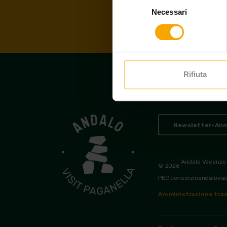
Selezione
Necessari
del
consenso
Rifiuta
Newsletter-An
Andalo Vacanze
© 2026
PEC consorzioandalova
Amministrazione tras