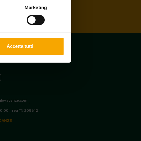
Marketing
Accetta tutti
alovacanze.com
-
00,00
rea TN 208642
-
ACANZE