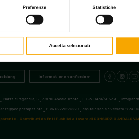
Preferenze
Statistiche
Accetta selezionati
meldung
Informationen anfordern
Piazzale Paganella, 5
38010 Andalo Trento
T. +39 0461/585370
info@and
-
-
-
-
canze@pec.postapat.info
P.IVA 02221290220
capitale sociale versato € 94.0
-
-
parente - Contributi da Enti Pubblici a favore di CONSORZIO ANDALO V