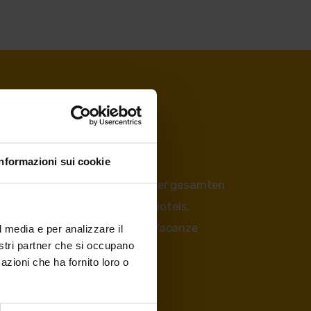
Informazioni sui cookie
ßigungen und Vorteile
auf der gesamten
la Paganella. Alle die in den Hotels,
 die dem Konsortium Andalo Vacanze
l media e per analizzare il
nostri partner che si occupano
azioni che ha fornito loro o