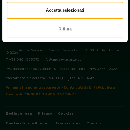
Accetta selezionati
Informationen anfordern
Rifiuta
Andalo Vacanze
Piazzale Paganella, 5
38010 Andalo Trento
© 2026
-
-
-
T. +39 0461/585370
info@andalovacanze.com
-
-
PEC consorzioandalovacanze@pec.postapat.info
P.IVA 02221290220
-
-
capitale sociale versato € 94.000,00
rea TN 208642
-
Amministrazione trasparente - Contributi da Enti Pubblici a
favore di CONSORZIO ANDALO VACANZE
Bedingungen
Privacy
Cookies
Cookie-Einstellungen
Traders area
Credits