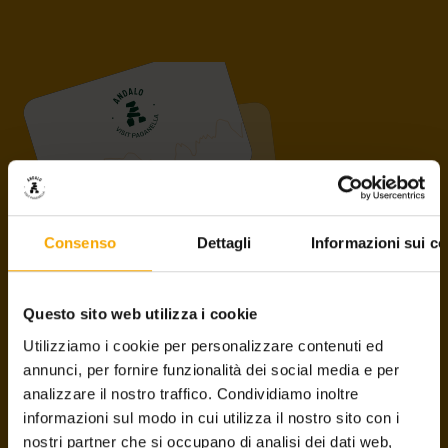
Consenso
Dettagli
Informazioni sui co
PAGANELLA GUEST CARD
Questo sito web utilizza i cookie
Die Servicekarte bietet Ihnen zahlreiche
Utilizziamo i cookie per personalizzare contenuti ed
Ermäßigungen und Vorteile
auf der gesamten Paganella-
annunci, per fornire funzionalità dei social media e per
Hochebene, in Andalo, Molveno und Fai della Paganella. Alle
analizzare il nostro traffico. Condividiamo inoltre
die in den Hotels, Ferienwohnungen und Appartements
informazioni sul modo in cui utilizza il nostro sito con i
übernachten, die dem Konsortium Andalo Vacanze
nostri partner che si occupano di analisi dei dati web,