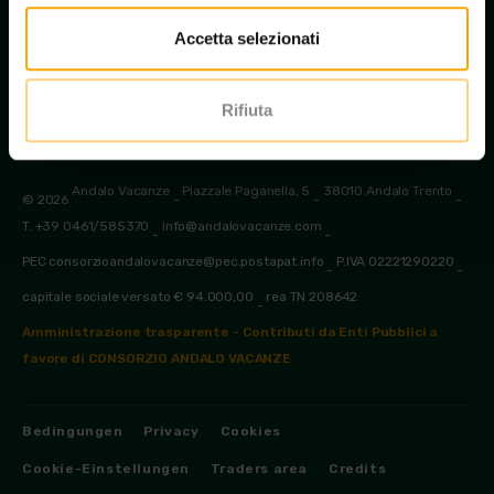
Accetta selezionati
Informationen anfordern
Rifiuta
Andalo Vacanze
Piazzale Paganella, 5
38010 Andalo Trento
© 2026
-
-
-
T. +39 0461/585370
info@andalovacanze.com
-
-
PEC consorzioandalovacanze@pec.postapat.info
P.IVA 02221290220
-
-
capitale sociale versato € 94.000,00
rea TN 208642
-
Amministrazione trasparente - Contributi da Enti Pubblici a
favore di CONSORZIO ANDALO VACANZE
Bedingungen
Privacy
Cookies
Cookie-Einstellungen
Traders area
Credits