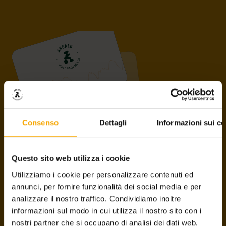
Consenso
Dettagli
Informazioni sui co
PAGANELLA GUEST CARD
Questo sito web utilizza i cookie
Die Servicekarte bietet Ihnen zahlreiche
Utilizziamo i cookie per personalizzare contenuti ed
Ermäßigungen und Vorteile
auf der gesamten Paganella-
annunci, per fornire funzionalità dei social media e per
Hochebene, in Andalo, Molveno und Fai della Paganella. Alle
analizzare il nostro traffico. Condividiamo inoltre
die in den Hotels, Ferienwohnungen und Appartements
informazioni sul modo in cui utilizza il nostro sito con i
übernachten, die dem Konsortium Andalo Vacanze
nostri partner che si occupano di analisi dei dati web,